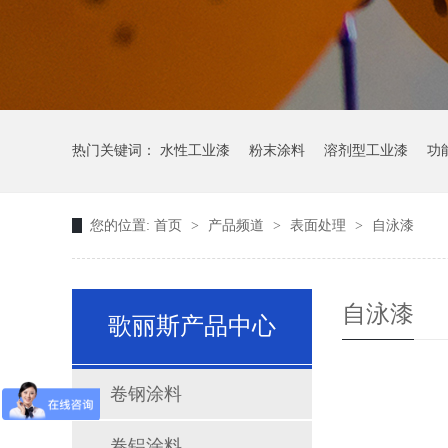
热门关键词：
水性工业漆
粉末涂料
溶剂型工业漆
功
您的位置:
首页
>
产品频道
>
表面处理
>
自泳漆
自泳漆
歌丽斯产品中心
卷钢涂料
卷铝涂料