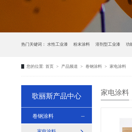
热门关键词：
水性工业漆
粉末涂料
溶剂型工业漆
功
您的位置:
首页
>
产品频道
>
卷钢涂料
>
家电涂料
家电涂料
歌丽斯产品中心
卷钢涂料
家电涂料