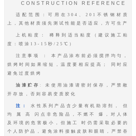
CONSTRUCTION REFERENCE
适配范围：可用在304、201不锈钢材质
上，其他材质须先测试性能是否适应，方可生产
上机粘度：
稀释到适当粘度（建议施工粘
度：喷涂
13-15秒/25℃）
注意事项
：
本产品涂布前必须搅拌均匀，
烘烤时间如果缩短，温度要相应提高；
同时应
避免过度烘烤
油漆贮存
:
未使用油漆请密封保存，严禁敞
开存放，否则容易变质胶化
注：
水性系列产品含少量有机助溶剂，
但
均
属
高
闪点非危险品，不燃不
爆，对人体
及环境的危害极小，但施工
时仍需采取必要的
个人防护品，避免涂料接触皮肤和眼睛，严禁吞