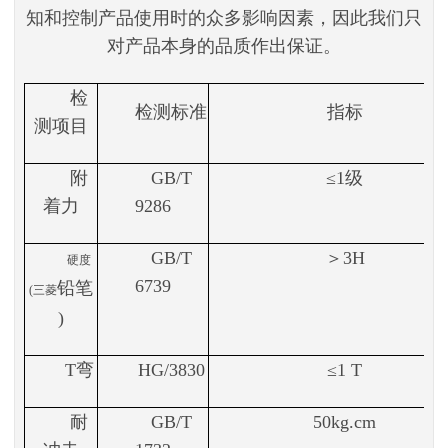
知和控制产品使用时的众多影响因素，因此我们只
对产品本身的品质作出保证。
检
检测标准
指标
测项目
附
GB/T
≤1级
着力
9286
GB/T
＞
3H
硬度
6739
铅笔
(三菱
)
T弯
HG/3830
≤1 T
耐
GB/T
50kg.cm