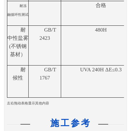
合格
耐冻
融循环
性测试
耐
GB/T
480H
中性盐雾
2423
(不锈钢
基材）
耐
GB/T
UVA 240H ΔE≤0.3
候性
1767
左右拖动表格显示其他内容
施工参考