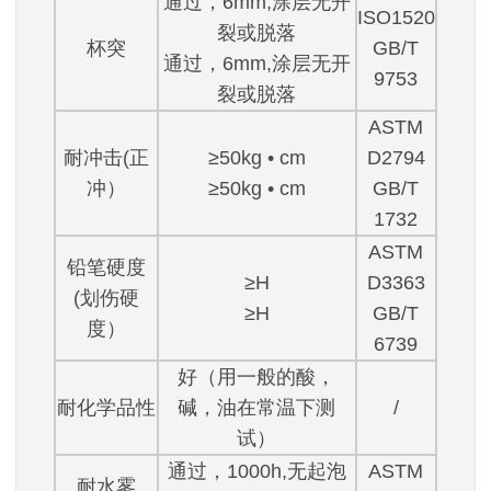
通过，6mm,涂层无开
ISO1520
裂或脱落
杯突
GB/T
通过，6mm,涂层无开
9753
裂或脱落
ASTM
耐冲击(正
≥50kg • cm
D2794
冲）
≥50kg • cm
GB/T
1732
ASTM
铅笔硬度
≥H
D3363
(划伤硬
≥H
GB/T
度）
6739
好（用一般的酸，
耐化学品性
碱，油在常温下测
/
试）
通过，1000h,无起泡
ASTM
耐水雾