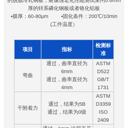
的脱脂冷轧钢板；耐腐蚀老化性能测试采闬0.6mm
厚的锌系磷化钢板或者铬化铝板
•膜厚：60-80μm •固化条件：200℃/10min
(工件温度）
检测标
项目
指标
准
通过，曲率直径为
ASTM
6mm
D522
弯曲
通过，曲率直径为
GB/T
4mm
1731
ASTM
通过，结果为5B
D3359
干附着力
通过，结果为0级
ISO
2409