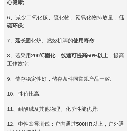
心健康
;
6、减少二氧化碳、硫化物、氮氧化物排放量，
低
碳环保
;
7、
延长
固化炉、燃烧机等的
使用寿命
;
8、若采用
200℃固化
，
线速可提高50%以上
，提高
工作效率;
9、储存稳定性好，储存条件同常规产品一致;
10、性价比高;
11、耐酸碱及其他物理、化学性能优异;
12、中性盐雾测试：户内通过
500HR
以上，户外通