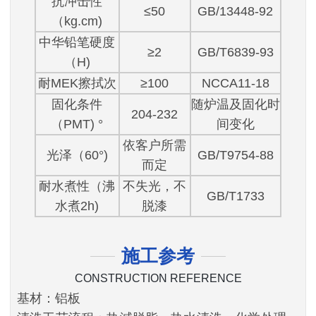
抗冲击性
≤50
GB/13448-92
（kg.cm)
中华铅笔硬度
≥2
GB/T6839-93
（H)
耐MEK擦拭次
≥100
NCCA11-18
固化条件
随炉温及固化时
204-232
（PMT) °
间变化
依客户所需
光泽（60°)
GB/T9754-88
而定
耐水煮性（沸
不失光，不
GB/T1733
水煮2h)
脱漆
施工参考
CONSTRUCTION REFERENCE
基材：铝板