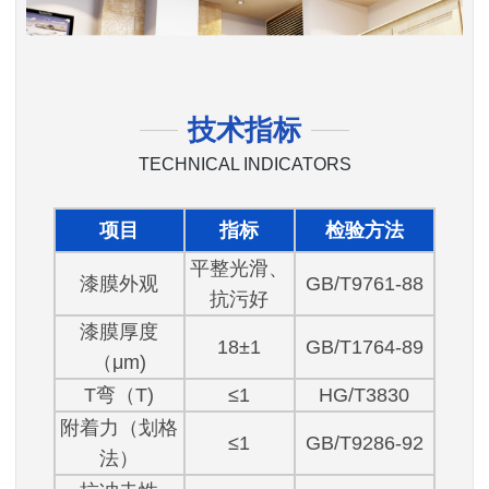
技术指标
TECHNICAL INDICATORS
项目
指标
检验方法
平整光滑、
漆膜外观
GB/T9761-88
抗污好
漆膜厚度
18±1
GB/T1764-89
（μm)
T弯（T)
≤1
HG/T3830
附着力（划格
≤1
GB/T9286-92
法）