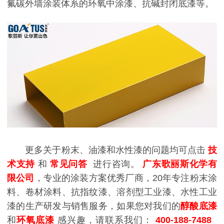
氟碳外墙涂装体系的环氧中涂漆、抗碱封闭底漆等。
更多关于粉末、油漆和水性漆的问题均可点击
技
术支持
和
常见问答
进行咨询。
广东歌丽斯化学有
限公司
，专业的涂装方案优秀厂商，20年专注粉末涂
料、卷材涂料、抗指纹漆、溶剂型工业漆、水性工业
漆的生产研发与销售服务，如果您对我们的
醇酸底漆
和
环氧底漆
感兴趣，请联系我们：
400-188-7488