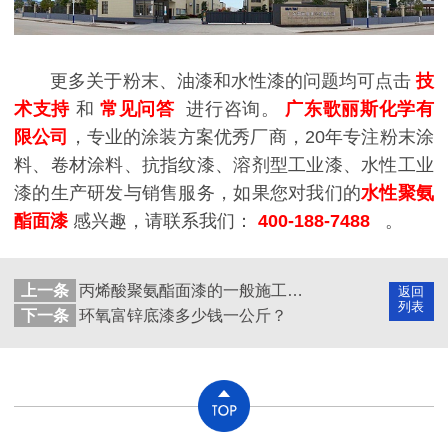
更多关于粉末、油漆和水性漆的问题均可点击
技
术支持
和
常见问答
进行咨询。
广东歌丽斯化学有
限公司
，专业的涂装方案优秀厂商，20年专注粉末涂
料、卷材涂料、抗指纹漆、溶剂型工业漆、水性工业
漆的生产研发与销售服务，如果您对我们的
水性聚氨
酯面漆
感兴趣，请联系我们：
400-188-7488
。
上一条
丙烯酸聚氨酯面漆的一般施工流程
返回
列表
下一条
环氧富锌底漆多少钱一公斤？