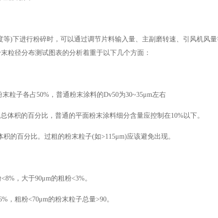
度等)下进行粉碎时，可以通过调节片料输入量、主副磨转速、引风机风量
粉末粒径分布测试图表的分析着重于以下几个方面：
粒子各占50%，普通粉末涂料的Dv50为30~35μm左右
粒子总体积的百分比，普通的平面粉末涂料细分含量应控制在10%以下。
积的百分比。过粗的粉末粒子(如>115μm)应该避免出现。
<8%，大于90μm的粗粉<3%。
<6%，粗粉<70μm的粉末粒子总量>90。