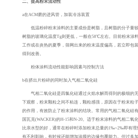
二、提高粉末流动性
a在ACM磨的进风管，加装冷冻装置
低温粉碎粉末涂料的主要成份是树脂，且树脂的分子量较
树脂的玻璃化温度Tg则更低，一般在58℃左右。目前粉末涂
工作或在炎热的夏季，筛网出来的粉末温度偏高，若立即包装
得到改善。
粉体涂料流动性能影响因素与控制方法
b在挤出片粉碎的同时加入气相二氧化硅
气相二氧化硅是四氯化硅通过火焰水解而得到的极细的无
下观察，粉末颗粒之间不粘连，颗粒感强，原因在于粉末粒
的作用，有效防止了粉末涂料的结块。常用的气相二氧化硅有：美国卡博特(CA
国瓦克(WACKER)的H-15和N-20。适于粉末涂料的
比亲水型的好，通常在粉碎时添加粉末总量的1‰~2‰即有
有不利影响，有时候还能增加涂膜的边缘包覆能力。但过多