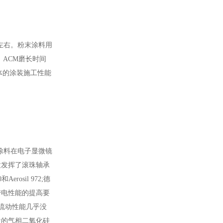
左右。粉末涂料用
ACM磨长时间
体的涂装施工性能
涂料在电子显微镜
粒发挥了滚珠轴承
osil 972;德
带电性能的提高要
流动性能几乎没
状的气相二氧化硅