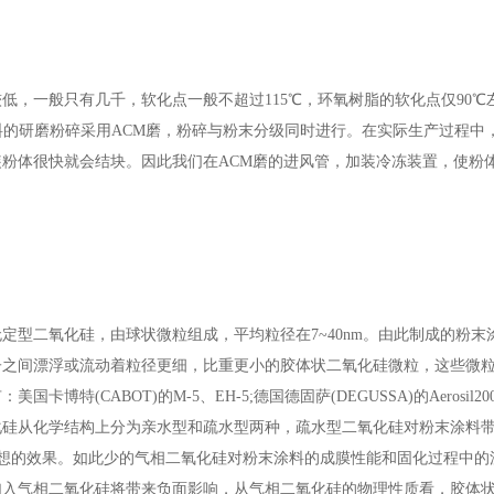
低，一般只有几千，软化点一般不超过115℃，环氧树脂的软化点仅90℃
料的研磨粉碎采用ACM磨，粉碎与粉末分级同时进行。在实际生产过程中，
粉体很快就会结块。因此我们在ACM磨的进风管，加装冷冻装置，使粉
定型二氧化硅，由球状微粒组成，平均粒径在7~40nm。由此制成的粉末
子之间漂浮或流动着粒径更细，比重更小的胶体状二氧化硅微粒，这些微
BOT)的M-5、EH-5;德国德固萨(DEGUSSA)的Aerosil200和Aer
气相二氧化硅从化学结构上分为亲水型和疏水型两种，疏水型二氧化硅对粉末涂料
理想的效果。如此少的气相二氧化硅对粉末涂料的成膜性能和固化过程中的
加入气相二氧化硅将带来负面影响，从气相二氧化硅的物理性质看，胶体