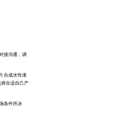
对接沟通，调
的
合成
水性漆
选择合适自己产
场条件所决