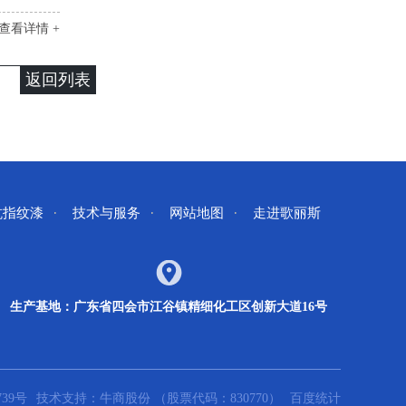
查看详情 +
返回列表
抗指纹漆
技术与服务
网站地图
走进歌丽斯
生产基地：广东省四会市江谷镇精细化工区创新大道16号
739号
技术支持：
牛商股份
（股票代码：830770）
百度统计