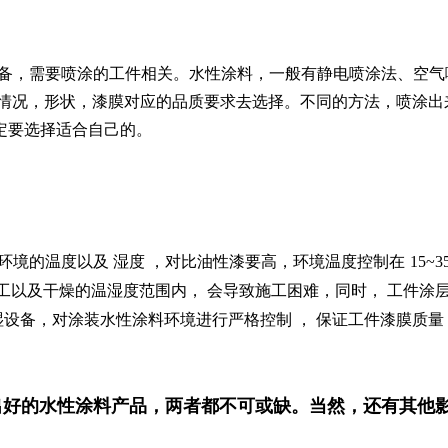
备，需要喷涂的工件相关。
水性
涂料，一般
有静电喷涂法、空气
情况，形状，漆膜对应的品质要求去选择。不同的方法，喷涂出
定要选择适合自己的。
环境的
温度
以及
湿度
，
对比油性漆
要高，
环境温度控制在
15~3
工以及干燥的温湿度范围内，
会导致
施工困难，同时，
工件涂层
湿设备，对涂装
水性涂料
环境进行严格控制
，
保证工件
漆膜
质量
出好的水性涂料产品，两者都不可或缺。当然，还有其他