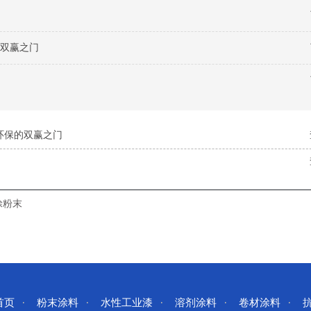
双赢之门
环保的双赢之门
涂粉末
首页
粉末涂料
水性工业漆
溶剂涂料
卷材涂料