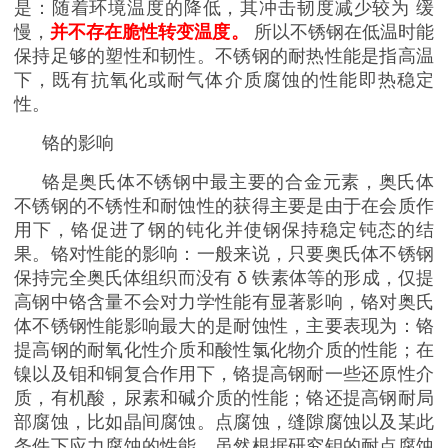
是：随着环境温度的降低，其冲击韧度减少
较为
缓
慢，
并不存在脆性转变温度。
所以不锈钢在低温时能
保持足够的塑性和韧性。不锈钢的耐热性能是指高温
下，既有抗氧化或耐气体介质腐蚀的性能即热稳定
性。
铬的影响
铬是奥氏体不锈钢中最主要的合金元素
，奥氏体
不锈钢的不锈性和耐蚀性的获得主要是由于在会质作
用下，铬促进了钢的钝化并使钢保持稳定钝态的结
果。铬对性能的影响：一般来说，只要奥氏体不锈钢
保持完全奥氏体组织而没有
δ
铁素体等的形成，仅提
高钢中铬含量不会对力学性能有显著影响，铬对奥氏
体不锈钢性能影响最大的是耐蚀性，主要表现为：铬
提高钢的耐氧化性介质和酸性氯化物介质的性能；在
镍以及钼和铜复合作用下，铬提高钢耐一些还原性介
质，有机酸，尿素和碱介质的性能；铬还提高钢耐局
部腐蚀，比如晶间腐蚀。点腐蚀，缝隙腐蚀以及某此
条件下应力腐蚀的性能。虽然根据研究钼的耐点腐蚀