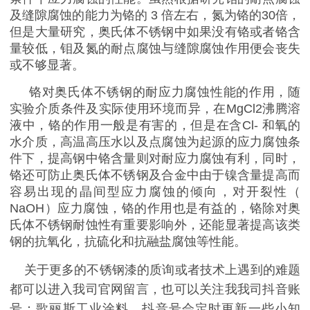
及缝隙腐蚀的能力为铬的
3
倍左右，氮为铬的
30
倍，
但是大量研究，奥氏体不锈钢中如果没有铬或者铬含
量较低，钼及氮的耐点腐蚀与缝隙腐蚀作用便会丧失
或不够显著。
铬对奥氏体不锈钢的耐应力腐蚀性能的作用，随
实验介质条件及实际使用环境而异，在
MgCl2
沸腾溶
液中，铬的作用一般是有害的，但是在含
Cl-
和氧的
水介质，高温高压水以及点腐蚀为起源的应力腐蚀条
件下，提高钢中铬含量则对耐应力腐蚀有利，同时，
铬还可防止奥氏体不锈钢及合金中由于镍含量提高而
容易出现的晶间型应力腐蚀的倾向，对开裂性（
NaOH
）应力腐蚀，铬的作用也是有益的，铬除对奥
氏体不锈钢耐蚀性有重要影响外，还能显著提高该类
钢的抗氧化，抗硫化和抗融盐腐蚀等性能。
关于更多的不锈钢漆的质询或者技术上遇到的难题
都可以进入我司官网留言，也可以关注我我司抖音账
号：歌丽斯工业涂料，抖音号会定时更新一些小知